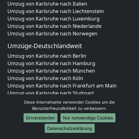
Umzug von Karlsruhe nach Italien
Umzug von Karlsruhe nach Liechtenstein
Umzug von Karlsruhe nach Luxemburg
Umzug von Karlsruhe nach Niederlande
Umzug von Karlsruhe nach Norwegen
Umzüge-Deutschlandweit
Umzug von Karlsruhe nach Berlin
Umzug von Karlsruhe nach Hamburg
Umzug von Karlsruhe nach München
Umzug von Karlsruhe nach Köln
Umzug von Karlsruhe nach Frankfurt am Main
Umzug von Karlsruhe nach Stuttgart
Umzug von Karlsruhe nach Düsseldorf
Diese Internetseite verwendet Cookies um die
Umzug von Karlsruhe nach Leipzig
Benutzerfreundlichkeit zu verbessern.
Umzug von Karlsruhe nach Dortmund
Einverstanden
Nur notwendige Cookies
Umzug von Karlsruhe nach Essen
Datenschutzerklärung
Umzug von Karlsruhe nach Bremen
Umzug von Karlsruhe nach Dresden