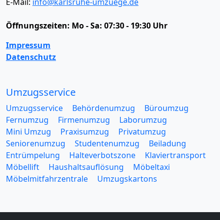
E-Mail:
info@karlsruhe-umzuege.de
Öffnungszeiten:
Mo - Sa: 07:30 - 19:30 Uhr
Impressum
Datenschutz
Umzugsservice
Umzugsservice
Behördenumzug
Büroumzug
Fernumzug
Firmenumzug
Laborumzug
Mini Umzug
Praxisumzug
Privatumzug
Seniorenumzug
Studentenumzug
Beiladung
Entrümpelung
Halteverbotszone
Klaviertransport
Möbellift
Haushaltsauflösung
Möbeltaxi
Möbelmitfahrzentrale
Umzugskartons