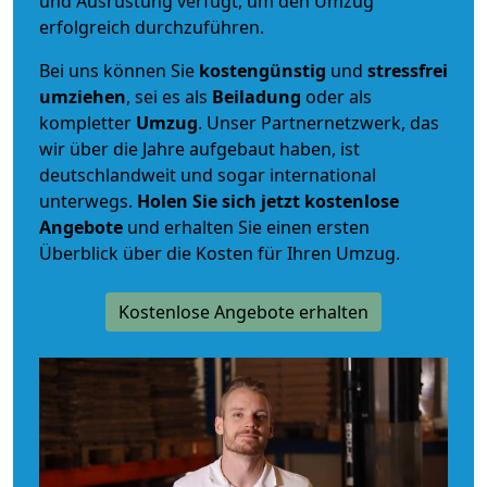
und Ausrüstung verfügt, um den Umzug
erfolgreich durchzuführen.
Bei uns können Sie
kostengünstig
und
stressfrei
umziehen
, sei es als
Beiladung
oder als
kompletter
Umzug
. Unser Partnernetzwerk, das
wir über die Jahre aufgebaut haben, ist
deutschlandweit und sogar international
unterwegs.
Holen Sie sich jetzt kostenlose
Angebote
und erhalten Sie einen ersten
Überblick über die Kosten für Ihren Umzug.
Kostenlose Angebote erhalten