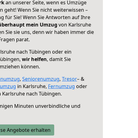
erk
an unserer Seite, wenn es Umzüge
n geht! Wenn Sie nicht weiterwissen –
ng für Sie! Wenn Sie Antworten auf Ihre
 überhaupt mein Umzug
von Karlsruhe
n Sie sie uns, denn wir haben immer die
Fragen parat.
lsruhe nach Tübingen oder ein
Tübingen,
wir helfen
, damit Sie
umziehen können.
enumzug
,
Seniorenumzug
,
Tresor
– &
numzug
in Karlsruhe,
Fernumzug
oder
 Karlsruhe nach Tübingen.
nigen Minuten unverbindliche und
se Angebote erhalten