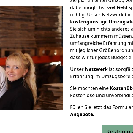
Sie planen einen Umzug vo
dabei möglichst
viel Geld 
richtig! Unser Netzwerk bi
kostengünstige Umzugsdi
Sie sich um nichts anderes 
Zuhause kümmern müssen. W
umfangreiche Erfahrung mi
mit jeglicher Größenordnun
dass wir für jedes Budget 
Unser
Netzwerk
ist sorgfäl
Erfahrung im Umzugsberei
Sie möchten eine
Kostenüb
kostenlose und unverbindli
Füllen Sie jetzt das Formula
Angebote.
Kostenlos