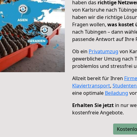
haben das
richtige Netzw
von Karlsruhe nach Tübinge
haben wir die richtige Lösu
Fragen wollen,
was kostet
nach Tübingen – dann wähle
passende Antwort auf Ihre 
Ob ein
Privatumzug
von Kar
gewerblicher Umzug nach 
problemlos und stressfrei 
Allzeit bereit für Ihren
Firm
Klaviertransport
,
Studente
eine optimale
Beiladung
von
Erhalten Sie jetzt
in nur we
kostenfreie Angebote.
Kostenlo