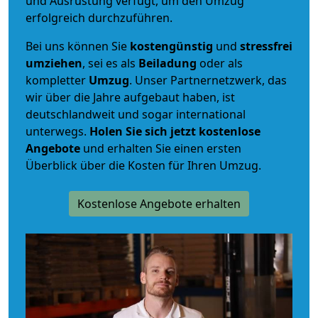
und Ausrüstung verfügt, um den Umzug
erfolgreich durchzuführen.
Bei uns können Sie
kostengünstig
und
stressfrei
umziehen
, sei es als
Beiladung
oder als
kompletter
Umzug
. Unser Partnernetzwerk, das
wir über die Jahre aufgebaut haben, ist
deutschlandweit und sogar international
unterwegs.
Holen Sie sich jetzt kostenlose
Angebote
und erhalten Sie einen ersten
Überblick über die Kosten für Ihren Umzug.
Kostenlose Angebote erhalten