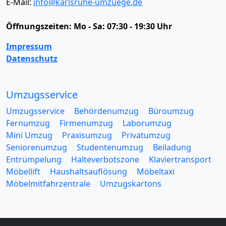
E-Mail:
info@karlsruhe-umzuege.de
Öffnungszeiten:
Mo - Sa: 07:30 - 19:30 Uhr
Impressum
Datenschutz
Umzugsservice
Umzugsservice
Behördenumzug
Büroumzug
Fernumzug
Firmenumzug
Laborumzug
Mini Umzug
Praxisumzug
Privatumzug
Seniorenumzug
Studentenumzug
Beiladung
Entrümpelung
Halteverbotszone
Klaviertransport
Möbellift
Haushaltsauflösung
Möbeltaxi
Möbelmitfahrzentrale
Umzugskartons