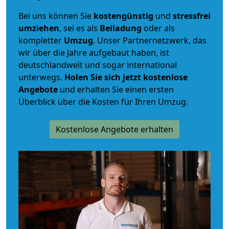
Bei uns können Sie
kostengünstig
und
stressfrei
umziehen
, sei es als
Beiladung
oder als
kompletter
Umzug
. Unser Partnernetzwerk, das
wir über die Jahre aufgebaut haben, ist
deutschlandweit und sogar international
unterwegs.
Holen Sie sich jetzt kostenlose
Angebote
und erhalten Sie einen ersten
Überblick über die Kosten für Ihren Umzug.
Kostenlose Angebote erhalten