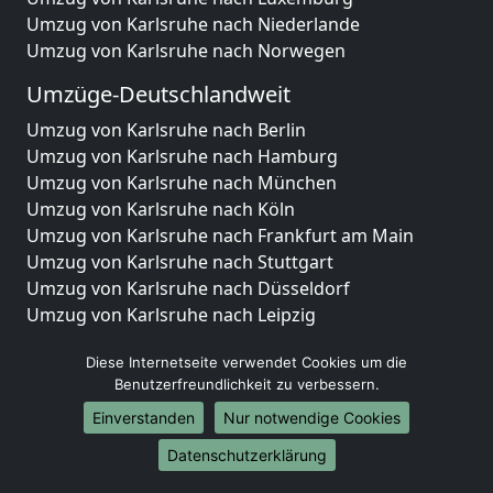
Umzug von Karlsruhe nach Niederlande
Umzug von Karlsruhe nach Norwegen
Umzüge-Deutschlandweit
Umzug von Karlsruhe nach Berlin
Umzug von Karlsruhe nach Hamburg
Umzug von Karlsruhe nach München
Umzug von Karlsruhe nach Köln
Umzug von Karlsruhe nach Frankfurt am Main
Umzug von Karlsruhe nach Stuttgart
Umzug von Karlsruhe nach Düsseldorf
Umzug von Karlsruhe nach Leipzig
Umzug von Karlsruhe nach Dortmund
Diese Internetseite verwendet Cookies um die
Umzug von Karlsruhe nach Essen
Benutzerfreundlichkeit zu verbessern.
Umzug von Karlsruhe nach Bremen
Umzug von Karlsruhe nach Dresden
Einverstanden
Nur notwendige Cookies
Umzug von Karlsruhe nach Hannover
Datenschutzerklärung
Umzug von Karlsruhe nach Nürnberg