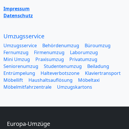
Impressum
Datenschutz
Umzugsservice
Umzugsservice
Behördenumzug
Büroumzug
Fernumzug
Firmenumzug
Laborumzug
Mini Umzug
Praxisumzug
Privatumzug
Seniorenumzug
Studentenumzug
Beiladung
Entrümpelung
Halteverbotszone
Klaviertransport
Möbellift
Haushaltsauflösung
Möbeltaxi
Möbelmitfahrzentrale
Umzugskartons
Europa-Umzüge