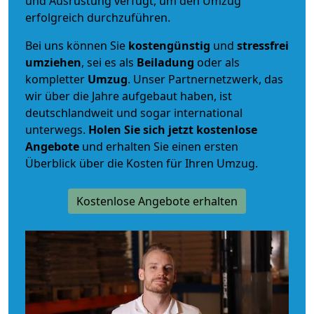
und Ausrüstung verfügt, um den Umzug
erfolgreich durchzuführen.
Bei uns können Sie
kostengünstig
und
stressfrei
umziehen
, sei es als
Beiladung
oder als
kompletter
Umzug
. Unser Partnernetzwerk, das
wir über die Jahre aufgebaut haben, ist
deutschlandweit und sogar international
unterwegs.
Holen Sie sich jetzt kostenlose
Angebote
und erhalten Sie einen ersten
Überblick über die Kosten für Ihren Umzug.
Kostenlose Angebote erhalten