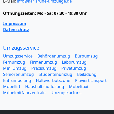
E-Mail:
info@karlsruhe-umzuege.de
Öffnungszeiten:
Mo - Sa: 07:30 - 19:30 Uhr
Impressum
Datenschutz
Umzugsservice
Umzugsservice
Behördenumzug
Büroumzug
Fernumzug
Firmenumzug
Laborumzug
Mini Umzug
Praxisumzug
Privatumzug
Seniorenumzug
Studentenumzug
Beiladung
Entrümpelung
Halteverbotszone
Klaviertransport
Möbellift
Haushaltsauflösung
Möbeltaxi
Möbelmitfahrzentrale
Umzugskartons