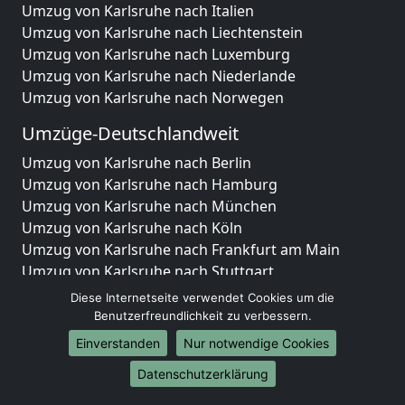
Umzug von Karlsruhe nach Italien
Umzug von Karlsruhe nach Liechtenstein
Umzug von Karlsruhe nach Luxemburg
Umzug von Karlsruhe nach Niederlande
Umzug von Karlsruhe nach Norwegen
Umzüge-Deutschlandweit
Umzug von Karlsruhe nach Berlin
Umzug von Karlsruhe nach Hamburg
Umzug von Karlsruhe nach München
Umzug von Karlsruhe nach Köln
Umzug von Karlsruhe nach Frankfurt am Main
Umzug von Karlsruhe nach Stuttgart
Umzug von Karlsruhe nach Düsseldorf
Diese Internetseite verwendet Cookies um die
Umzug von Karlsruhe nach Leipzig
Benutzerfreundlichkeit zu verbessern.
Umzug von Karlsruhe nach Dortmund
Einverstanden
Nur notwendige Cookies
Umzug von Karlsruhe nach Essen
Datenschutzerklärung
Umzug von Karlsruhe nach Bremen
Umzug von Karlsruhe nach Dresden