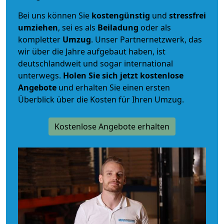
Bei uns können Sie
kostengünstig
und
stressfrei
umziehen
, sei es als
Beiladung
oder als
kompletter
Umzug
. Unser Partnernetzwerk, das
wir über die Jahre aufgebaut haben, ist
deutschlandweit und sogar international
unterwegs.
Holen Sie sich jetzt kostenlose
Angebote
und erhalten Sie einen ersten
Überblick über die Kosten für Ihren Umzug.
Kostenlose Angebote erhalten