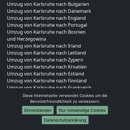
Umzug von Karlsruhe nach Bulgarien
Umzug von Karlsruhe nach Dänemark
Umzug von Karlsruhe nach England
Umzug von Karlsruhe nach Portugal
Umzug von Karlsruhe nach Bosnien
und Herzegowina
Umzug von Karlsruhe nach Irland
Umzug von Karlsruhe nach Lettland
Umzug von Karlsruhe nach Zypern
Umzug von Karlsruhe nach Kroatien
Umzug von Karlsruhe nach Estland
Umzug von Karlsruhe nach Finnland
Umzug von Karlsruhe nach Frankreich
Umzug von Karlsruhe nach Griechenland
Diese Internetseite verwendet Cookies um die
Umzug von Karlsruhe nach Italien
Benutzerfreundlichkeit zu verbessern.
Umzug von Karlsruhe nach Liechtenstein
Einverstanden
Nur notwendige Cookies
Umzug von Karlsruhe nach Luxemburg
Datenschutzerklärung
Umzug von Karlsruhe nach Niederlande
Umzug von Karlsruhe nach Norwegen