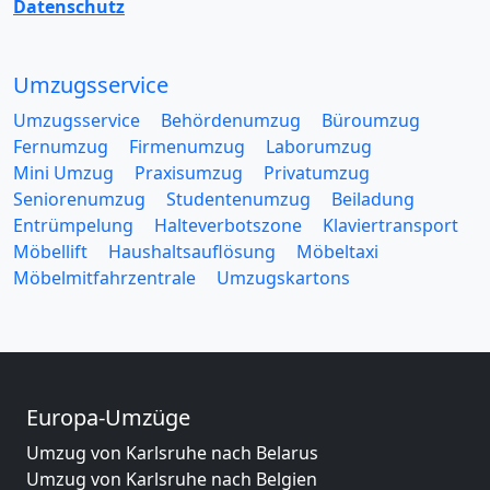
Datenschutz
Umzugsservice
Umzugsservice
Behördenumzug
Büroumzug
Fernumzug
Firmenumzug
Laborumzug
Mini Umzug
Praxisumzug
Privatumzug
Seniorenumzug
Studentenumzug
Beiladung
Entrümpelung
Halteverbotszone
Klaviertransport
Möbellift
Haushaltsauflösung
Möbeltaxi
Möbelmitfahrzentrale
Umzugskartons
Europa-Umzüge
Umzug von Karlsruhe nach Belarus
Umzug von Karlsruhe nach Belgien