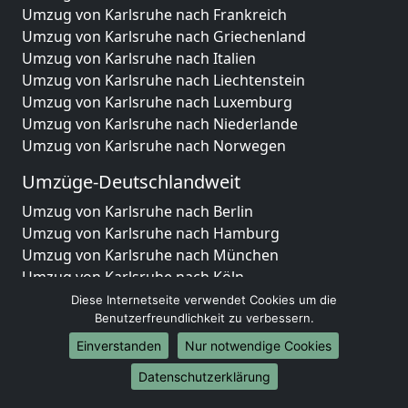
Umzug von Karlsruhe nach Frankreich
Umzug von Karlsruhe nach Griechenland
Umzug von Karlsruhe nach Italien
Umzug von Karlsruhe nach Liechtenstein
Umzug von Karlsruhe nach Luxemburg
Umzug von Karlsruhe nach Niederlande
Umzug von Karlsruhe nach Norwegen
Umzüge-Deutschlandweit
Umzug von Karlsruhe nach Berlin
Umzug von Karlsruhe nach Hamburg
Umzug von Karlsruhe nach München
Umzug von Karlsruhe nach Köln
Umzug von Karlsruhe nach Frankfurt am Main
Diese Internetseite verwendet Cookies um die
Umzug von Karlsruhe nach Stuttgart
Benutzerfreundlichkeit zu verbessern.
Umzug von Karlsruhe nach Düsseldorf
Einverstanden
Nur notwendige Cookies
Umzug von Karlsruhe nach Leipzig
Datenschutzerklärung
Umzug von Karlsruhe nach Dortmund
Umzug von Karlsruhe nach Essen