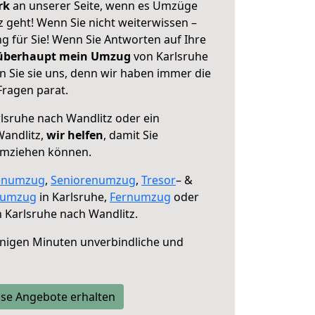
erk
an unserer Seite, wenn es Umzüge
 geht! Wenn Sie nicht weiterwissen –
ng für Sie! Wenn Sie Antworten auf Ihre
 überhaupt mein Umzug
von Karlsruhe
n Sie sie uns, denn wir haben immer die
Fragen parat.
lsruhe nach Wandlitz oder ein
andlitz,
wir helfen
, damit Sie
umziehen können.
enumzug
,
Seniorenumzug
,
Tresor
– &
numzug
in Karlsruhe,
Fernumzug
oder
 Karlsruhe nach Wandlitz.
nigen Minuten unverbindliche und
se Angebote erhalten