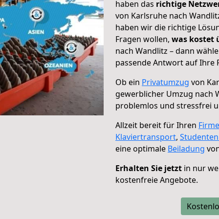
haben das
richtige Netzw
von Karlsruhe nach Wandlitz
haben wir die richtige Lösu
Fragen wollen,
was kostet
nach Wandlitz – dann wähle
passende Antwort auf Ihre 
Ob ein
Privatumzug
von Kar
gewerblicher Umzug nach W
problemlos und stressfrei 
Allzeit bereit für Ihren
Firm
Klaviertransport
,
Studente
eine optimale
Beiladung
von
Erhalten Sie jetzt
in nur we
kostenfreie Angebote.
Kostenlo