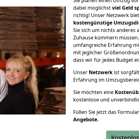
Sie planen einen Umzug vo
dabei möglichst
viel Geld 
richtig! Unser Netzwerk bi
kostengünstige Umzugsdi
Sie sich um nichts anderes 
Zuhause kümmern müssen. W
umfangreiche Erfahrung mi
mit jeglicher Größenordnun
dass wir für jedes Budget 
Unser
Netzwerk
ist sorgfäl
Erfahrung im Umzugsberei
Sie möchten eine
Kostenüb
kostenlose und unverbindli
Füllen Sie jetzt das Formula
Angebote.
Kostenlos