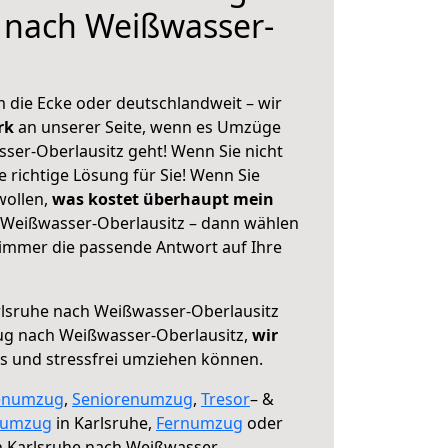
 nach Weißwasser-
 die Ecke oder deutschlandweit – wir
erk
an unserer Seite, wenn es Umzüge
ser-Oberlausitz geht! Wenn Sie nicht
e richtige Lösung für Sie! Wenn Sie
wollen,
was kostet überhaupt mein
 Weißwasser-Oberlausitz – dann wählen
 immer die passende Antwort auf Ihre
lsruhe nach Weißwasser-Oberlausitz
ug nach Weißwasser-Oberlausitz,
wir
os und stressfrei umziehen können.
enumzug
,
Seniorenumzug
,
Tresor
– &
numzug
in Karlsruhe,
Fernumzug
oder
 Karlsruhe nach Weißwasser-