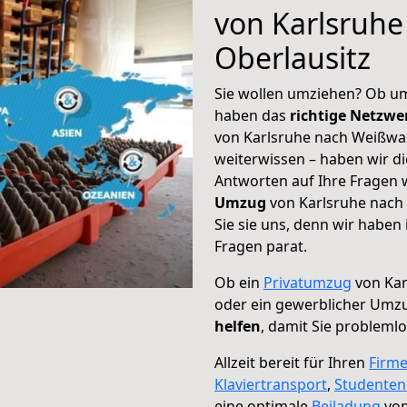
von Karlsruhe
Oberlausitz
Sie wollen umziehen? Ob um
haben das
richtige Netzw
von Karlsruhe nach Weißwas
weiterwissen – haben wir di
Antworten auf Ihre Fragen 
Umzug
von Karlsruhe nach
Sie sie uns, denn wir haben
Fragen parat.
Ob ein
Privatumzug
von Kar
oder ein gewerblicher Umz
helfen
, damit Sie probleml
Allzeit bereit für Ihren
Firm
Klaviertransport
,
Studente
eine optimale
Beiladung
von