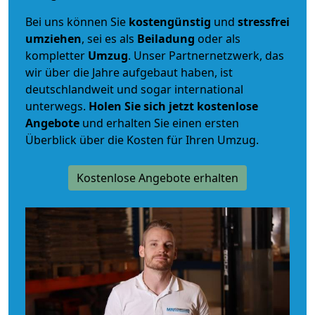
Bei uns können Sie
kostengünstig
und
stressfrei
umziehen
, sei es als
Beiladung
oder als
kompletter
Umzug
. Unser Partnernetzwerk, das
wir über die Jahre aufgebaut haben, ist
deutschlandweit und sogar international
unterwegs.
Holen Sie sich jetzt kostenlose
Angebote
und erhalten Sie einen ersten
Überblick über die Kosten für Ihren Umzug.
Kostenlose Angebote erhalten