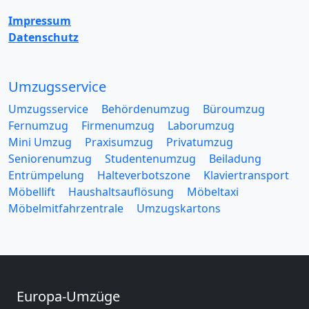
Impressum
Datenschutz
Umzugsservice
Umzugsservice
Behördenumzug
Büroumzug
Fernumzug
Firmenumzug
Laborumzug
Mini Umzug
Praxisumzug
Privatumzug
Seniorenumzug
Studentenumzug
Beiladung
Entrümpelung
Halteverbotszone
Klaviertransport
Möbellift
Haushaltsauflösung
Möbeltaxi
Möbelmitfahrzentrale
Umzugskartons
Europa-Umzüge