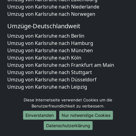
Umzug von Karlsruhe nach Niederlande
Umzug von Karlsruhe nach Norwegen
Umzüge-Deutschlandweit
Umzug von Karlsruhe nach Berlin
Umzug von Karlsruhe nach Hamburg
Umzug von Karlsruhe nach München
Umzug von Karlsruhe nach Köln
Umzug von Karlsruhe nach Frankfurt am Main
Umzug von Karlsruhe nach Stuttgart
Umzug von Karlsruhe nach Düsseldorf
Umzug von Karlsruhe nach Leipzig
Umzug von Karlsruhe nach Dortmund
Diese Internetseite verwendet Cookies um die
Umzug von Karlsruhe nach Essen
Benutzerfreundlichkeit zu verbessern.
Umzug von Karlsruhe nach Bremen
Umzug von Karlsruhe nach Dresden
Einverstanden
Nur notwendige Cookies
Umzug von Karlsruhe nach Hannover
Datenschutzerklärung
Umzug von Karlsruhe nach Nürnberg