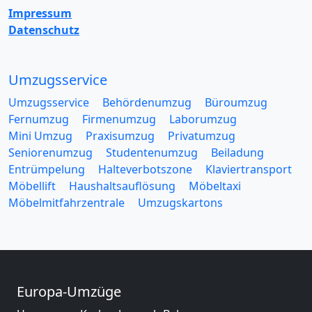
Impressum
Datenschutz
Umzugsservice
Umzugsservice
Behördenumzug
Büroumzug
Fernumzug
Firmenumzug
Laborumzug
Mini Umzug
Praxisumzug
Privatumzug
Seniorenumzug
Studentenumzug
Beiladung
Entrümpelung
Halteverbotszone
Klaviertransport
Möbellift
Haushaltsauflösung
Möbeltaxi
Möbelmitfahrzentrale
Umzugskartons
Europa-Umzüge