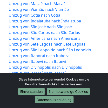
Umzug von Macaé nach Macaé
Umzug von Viamão nach Viamão
Umzug von Cotia nach Cotia
Umzug von Indaiatuba nach Indaiatuba
Umzug von São José nach São José
Umzug von São Carlos nach São Carlos
Umzug von Americana nach Americana
Umzug von Sete Lagoas nach Sete Lagoas
Umzug von São Leopoldo nach São Leopoldo
Umzug von Itaboraí nach Itaboraí
Umzug von Itapevi nach Itapevi
Umzug von Divinópolis nach Divinópolis
Umzug von Jacareí nach Jacareí
Umzug von Colombo nach Colombo
Diese Internetseite verwendet Cookies um die
Umzug von Magé nach Magé
Benutzerfreundlichkeit zu verbessern.
Umzug von Marília nach Marília
Einverstanden
Nur notwendige Cookies
Umzug von Araraquara nach Araraquara
Datenschutzerklärung
Umzug von Maracanaú nach Maracanaú
Umzug von Hortolândia nach Hortolândia