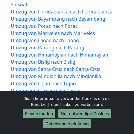
Sinsuat
Umzug von Floridablanca nach Floridablanca
Umzug von Bayambang nach Bayambang
Umzug von Porac nach Porac
Umzug von Mariveles nach Mariveles
Umzug von Laoag nach Laoag
Umzug von Parang nach Parang
Umzug von Himamaylan nach Himamaylan
Umzug von Bislig nach Bislig
Umzug von Santa Cruz nach Santa Cruz
Umzug von Minglanilla nach Minglanilla
Umzug von Ligao nach Ligao
Umzug von Carcar nach Carcar
Umzug von Trece Martires nach Trece Martires
Diese Internetseite verwendet Cookies um die
Umzug von La Trinidad nach La Trinidad
Benutzerfreundlichkeit zu verbessern.
Umzug von Tabuk nach Tabuk
Einverstanden
Nur notwendige Cookies
Umzug von Lingayen nach Lingayen
Datenschutzerklärung
Umzug von Mangaldan nach Mangaldan
Umzug von Dinalupihan nach Dinalupihan