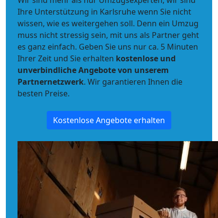
Wir sind mehr als nur Umzugsexperten, wir sind
Ihre Unterstützung in Karlsruhe wenn Sie nicht
wissen, wie es weitergehen soll. Denn ein Umzug
muss nicht stressig sein, mit uns als Partner geht
es ganz einfach. Geben Sie uns nur ca. 5 Minuten
Ihrer Zeit und Sie erhalten
kostenlose und
unverbindliche
Angebote von unserem
Partnernetzwerk
. Wir garantieren Ihnen die
besten Preise.
Kostenlose Angebote erhalten