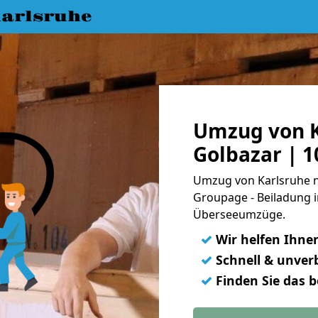
arlsruhe
Umzug von K
Golbazar | 
Umzug von Karlsruhe na
Groupage - Beiladung i
Überseeumzüge.
✓
Wir helfen Ihne
✓
Schnell & unverb
✓
Finden Sie das 