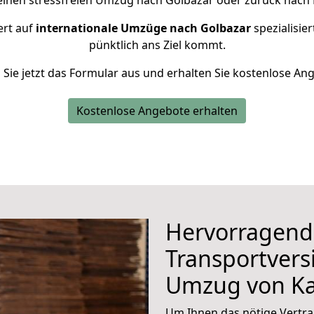
einen stressfreien Umzug nach Golbazar oder zurück nach 
ert auf
internationale Umzüge nach Golbazar
spezialisier
pünktlich ans Ziel kommt.
n Sie jetzt das Formular aus und erhalten Sie kostenlose An
Kostenlose Angebote erhalten
Hervorragend
Transportvers
Umzug von Ka
Um Ihnen das nötige Vertra