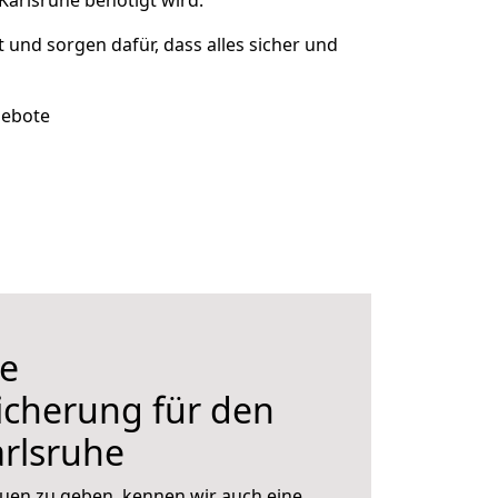
Karlsruhe benötigt wird.
t und sorgen dafür, dass alles sicher und
gebote
e
icherung für den
rlsruhe
uen zu geben, kennen wir auch eine