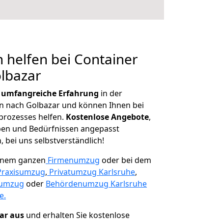
 helfen bei Container
lbazar
r
umfangreiche Erfahrung
in der
 nach Golbazar und können Ihnen bei
prozesses helfen.
K
ostenlose Angebote
,
ben und Bedürfnissen angepasst
 bei uns selbstverständlich!
einem ganzen
Firmenumzug
oder bei dem
Praxisumzug
,
Privatumzug Karlsruhe
,
numzug
oder
Behördenumzug Karlsruhe
e.
lar aus
und erhalten Sie kostenlose