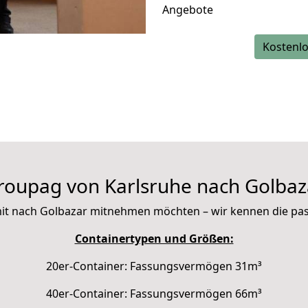
Angebote
Kostenlo
roupag von Karlsruhe nach Golbaz
e mit nach Golbazar mitnehmen möchten – wir kennen die p
Containertypen und Größen:
20er-Container: Fassungsvermögen 31m³
40er-Container: Fassungsvermögen 66m³