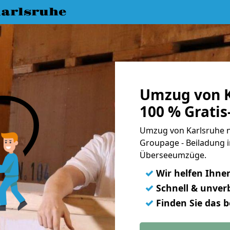
arlsruhe
Umzug von K
100 % Grati
Umzug von Karlsruhe na
Groupage - Beiladung i
Überseeumzüge.
✓
Wir helfen Ihne
✓
Schnell & unverb
✓
Finden Sie das 