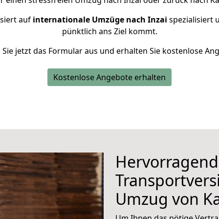
r einen stressfreien Umzug nach Inzai oder zurück nach Ka
siert auf
internationale Umzüge nach Inzai
spezialisiert 
pünktlich ans Ziel kommt.
n Sie jetzt das Formular aus und erhalten Sie kostenlose An
Kostenlose Angebote erhalten
Hervorragend
Transportvers
Umzug von Ka
Um Ihnen das nötige Vertra