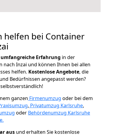
 helfen bei Container
zai
r
umfangreiche Erfahrung
in der
nach Inzai und können Ihnen bei allen
sses helfen.
K
ostenlose Angebote
, die
und Bedürfnissen angepasst werden?
 selbstverständlich!
einem ganzen
Firmenumzug
oder bei dem
Praxisumzug
,
Privatumzug Karlsruhe
,
numzug
oder
Behördenumzug Karlsruhe
e.
lar aus
und erhalten Sie kostenlose