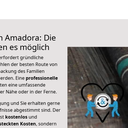
h Amadora: Die
n es möglich
rfordert gründliche
hlen der besten Route von
packung des Familien
 werden. Eine
professionelle
eten eine umfassende
er Nähe oder in der Ferne.
gung und Sie erhalten gerne
rfnisse abgestimmt sind. Der
ist
kostenlos
und
steckten Kosten
, sondern