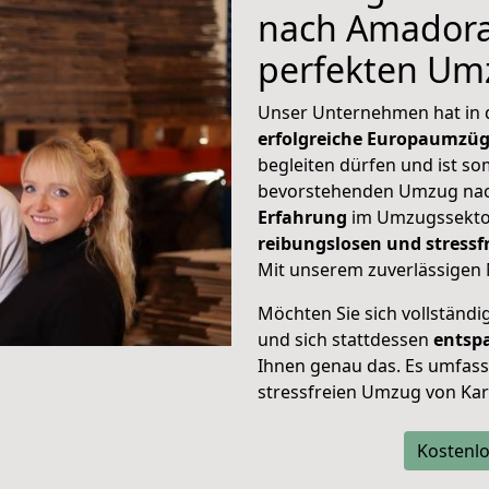
nach Amadora,
perfekten Um
Unser Unternehmen hat in
erfolgreiche Europaumzü
begleiten dürfen und ist so
bevorstehenden Umzug nac
Erfahrung
im Umzugssektor
reibungslosen und stress
Mit unserem zuverlässigen 
Möchten Sie sich vollständ
und sich stattdessen
entsp
Ihnen genau das. Es umfasst 
stressfreien Umzug von Ka
Kostenlo