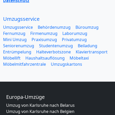
Datenschutz
Umzugsservice
Umzugsservice
Behördenumzug
Büroumzug
Fernumzug
Firmenumzug
Laborumzug
Mini Umzug
Praxisumzug
Privatumzug
Seniorenumzug
Studentenumzug
Beiladung
Entrümpelung
Halteverbotszone
Klaviertransport
Möbellift
Haushaltsauflösung
Möbeltaxi
Möbelmitfahrzentrale
Umzugskartons
Europa-Umzüge
Umzug von Karlsruhe nach Belarus
Umzug von Karlsruhe nach Belgien