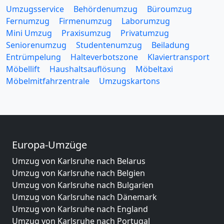
Umzugsservice
Behördenumzug
Büroumzug
Fernumzug
Firmenumzug
Laborumzug
Mini Umzug
Praxisumzug
Privatumzug
Seniorenumzug
Studentenumzug
Beiladung
Entrümpelung
Halteverbotszone
Klaviertransport
Möbellift
Haushaltsauflösung
Möbeltaxi
Möbelmitfahrzentrale
Umzugskartons
Europa-Umzüge
Umzug von Karlsruhe nach Belarus
Umzug von Karlsruhe nach Belgien
Umzug von Karlsruhe nach Bulgarien
Umzug von Karlsruhe nach Dänemark
Umzug von Karlsruhe nach England
Umzug von Karlsruhe nach Portugal