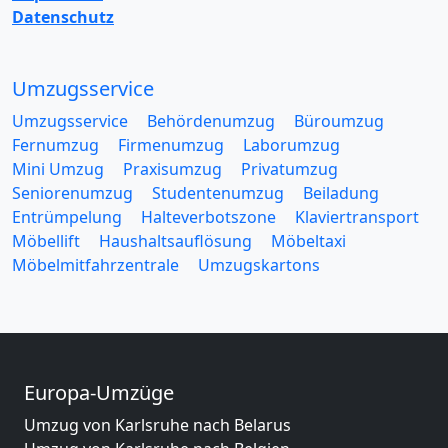
Datenschutz
Umzugsservice
Umzugsservice
Behördenumzug
Büroumzug
Fernumzug
Firmenumzug
Laborumzug
Mini Umzug
Praxisumzug
Privatumzug
Seniorenumzug
Studentenumzug
Beiladung
Entrümpelung
Halteverbotszone
Klaviertransport
Möbellift
Haushaltsauflösung
Möbeltaxi
Möbelmitfahrzentrale
Umzugskartons
Europa-Umzüge
Umzug von Karlsruhe nach Belarus