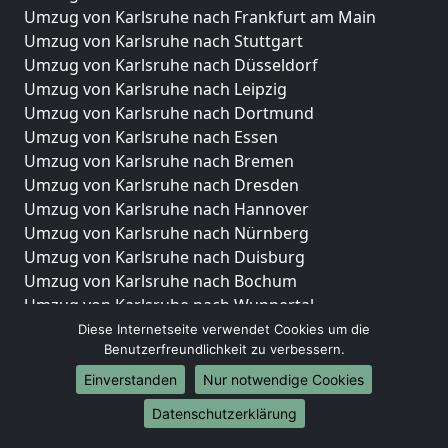
Umzug von Karlsruhe nach Frankfurt am Main
Umzug von Karlsruhe nach Stuttgart
Umzug von Karlsruhe nach Düsseldorf
Umzug von Karlsruhe nach Leipzig
Umzug von Karlsruhe nach Dortmund
Umzug von Karlsruhe nach Essen
Umzug von Karlsruhe nach Bremen
Umzug von Karlsruhe nach Dresden
Umzug von Karlsruhe nach Hannover
Umzug von Karlsruhe nach Nürnberg
Umzug von Karlsruhe nach Duisburg
Umzug von Karlsruhe nach Bochum
Umzug von Karlsruhe nach Wuppertal
Umzug von Karlsruhe nach Bielefeld
Diese Internetseite verwendet Cookies um die
Benutzerfreundlichkeit zu verbessern.
Umzug von Karlsruhe nach Bonn
Umzug von Karlsruhe nach Münster
Einverstanden
Nur notwendige Cookies
Internationale-Umzüge
Datenschutzerklärung