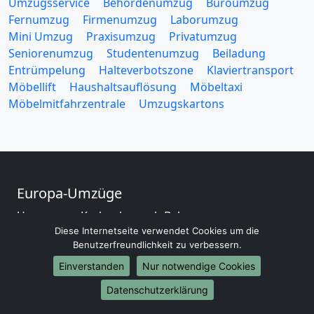
Umzugsservice
Behördenumzug
Büroumzug
Fernumzug
Firmenumzug
Laborumzug
Mini Umzug
Praxisumzug
Privatumzug
Seniorenumzug
Studentenumzug
Beiladung
Entrümpelung
Halteverbotszone
Klaviertransport
Möbellift
Haushaltsauflösung
Möbeltaxi
Möbelmitfahrzentrale
Umzugskartons
Europa-Umzüge
Umzug von Karlsruhe nach Belarus
Diese Internetseite verwendet Cookies um die
Umzug von Karlsruhe nach Belgien
Benutzerfreundlichkeit zu verbessern.
Umzug von Karlsruhe nach Bulgarien
Umzug von Karlsruhe nach Dänemark
Einverstanden
Nur notwendige Cookies
Umzug von Karlsruhe nach England
Datenschutzerklärung
Umzug von Karlsruhe nach Portugal