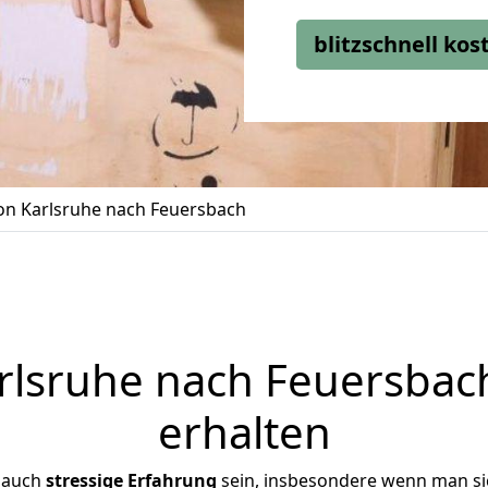
blitzschnell ko
n Karlsruhe nach Feuersbach
lsruhe nach Feuersbach
erhalten
r auch
stressige
Erfahrung
sein, insbesondere wenn man si