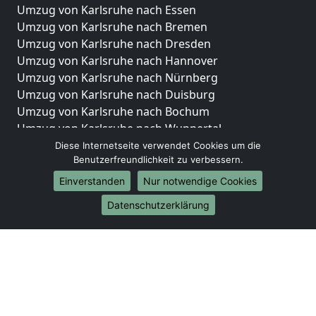
Umzug von Karlsruhe nach Essen
Umzug von Karlsruhe nach Bremen
Umzug von Karlsruhe nach Dresden
Umzug von Karlsruhe nach Hannover
Umzug von Karlsruhe nach Nürnberg
Umzug von Karlsruhe nach Duisburg
Umzug von Karlsruhe nach Bochum
Umzug von Karlsruhe nach Wuppertal
Umzug von Karlsruhe nach Bielefeld
Diese Internetseite verwendet Cookies um die
Benutzerfreundlichkeit zu verbessern.
Umzug von Karlsruhe nach Bonn
Umzug von Karlsruhe nach Münster
Einverstanden
Nur notwendige Cookies
Internationale-Umzüge
Datenschutzerklärung
Umzug von Karlsruhe nach Brasilien
Umzug von Karlsruhe nach Brunei Darussalam
Umzug von Karlsruhe nach Burkina Faso
Umzug von Karlsruhe nach Burundi
Umzug von Karlsruhe nach Chile
Umzug von Karlsruhe nach China