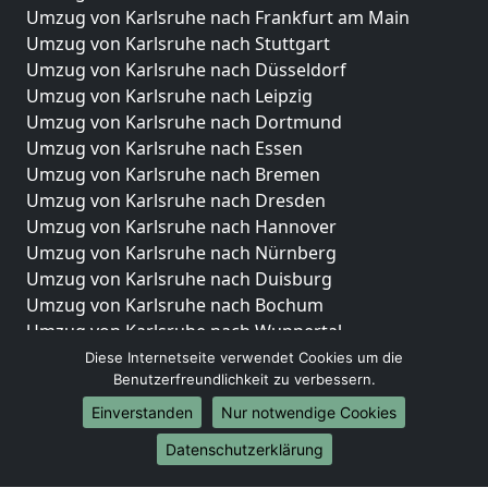
Umzug von Karlsruhe nach Frankfurt am Main
Umzug von Karlsruhe nach Stuttgart
Umzug von Karlsruhe nach Düsseldorf
Umzug von Karlsruhe nach Leipzig
Umzug von Karlsruhe nach Dortmund
Umzug von Karlsruhe nach Essen
Umzug von Karlsruhe nach Bremen
Umzug von Karlsruhe nach Dresden
Umzug von Karlsruhe nach Hannover
Umzug von Karlsruhe nach Nürnberg
Umzug von Karlsruhe nach Duisburg
Umzug von Karlsruhe nach Bochum
Umzug von Karlsruhe nach Wuppertal
Umzug von Karlsruhe nach Bielefeld
Diese Internetseite verwendet Cookies um die
Benutzerfreundlichkeit zu verbessern.
Umzug von Karlsruhe nach Bonn
Umzug von Karlsruhe nach Münster
Einverstanden
Nur notwendige Cookies
Internationale-Umzüge
Datenschutzerklärung