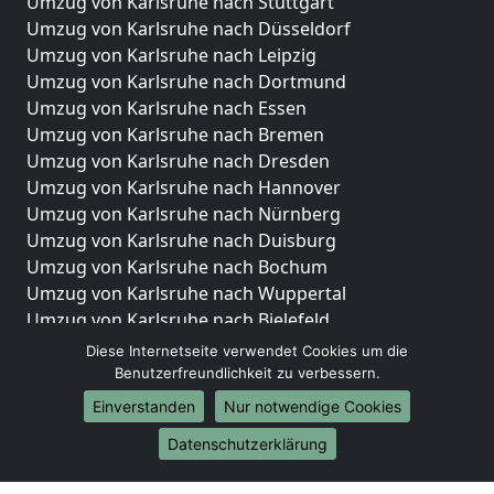
Umzug von Karlsruhe nach Stuttgart
Umzug von Karlsruhe nach Düsseldorf
Umzug von Karlsruhe nach Leipzig
Umzug von Karlsruhe nach Dortmund
Umzug von Karlsruhe nach Essen
Umzug von Karlsruhe nach Bremen
Umzug von Karlsruhe nach Dresden
Umzug von Karlsruhe nach Hannover
Umzug von Karlsruhe nach Nürnberg
Umzug von Karlsruhe nach Duisburg
Umzug von Karlsruhe nach Bochum
Umzug von Karlsruhe nach Wuppertal
Umzug von Karlsruhe nach Bielefeld
Umzug von Karlsruhe nach Bonn
Diese Internetseite verwendet Cookies um die
Umzug von Karlsruhe nach Münster
Benutzerfreundlichkeit zu verbessern.
Einverstanden
Nur notwendige Cookies
Internationale-Umzüge
Datenschutzerklärung
Umzug von Karlsruhe nach Brasilien
Umzug von Karlsruhe nach Brunei Darussalam