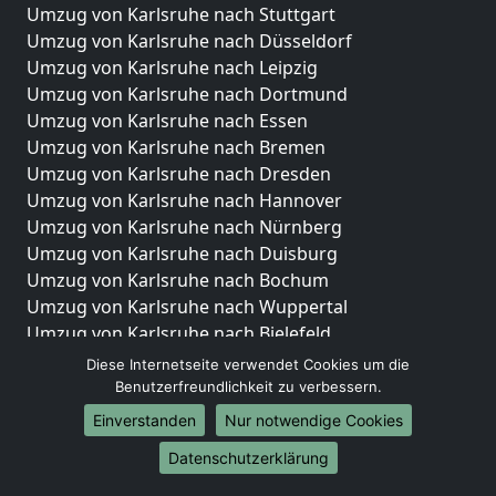
Umzug von Karlsruhe nach Stuttgart
Umzug von Karlsruhe nach Düsseldorf
Umzug von Karlsruhe nach Leipzig
Umzug von Karlsruhe nach Dortmund
Umzug von Karlsruhe nach Essen
Umzug von Karlsruhe nach Bremen
Umzug von Karlsruhe nach Dresden
Umzug von Karlsruhe nach Hannover
Umzug von Karlsruhe nach Nürnberg
Umzug von Karlsruhe nach Duisburg
Umzug von Karlsruhe nach Bochum
Umzug von Karlsruhe nach Wuppertal
Umzug von Karlsruhe nach Bielefeld
Umzug von Karlsruhe nach Bonn
Diese Internetseite verwendet Cookies um die
Umzug von Karlsruhe nach Münster
Benutzerfreundlichkeit zu verbessern.
Einverstanden
Nur notwendige Cookies
Internationale-Umzüge
Datenschutzerklärung
Umzug von Karlsruhe nach Brasilien
Umzug von Karlsruhe nach Brunei Darussalam