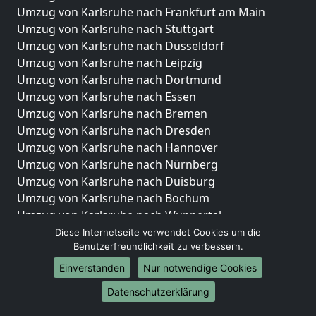
Umzug von Karlsruhe nach Frankfurt am Main
Umzug von Karlsruhe nach Stuttgart
Umzug von Karlsruhe nach Düsseldorf
Umzug von Karlsruhe nach Leipzig
Umzug von Karlsruhe nach Dortmund
Umzug von Karlsruhe nach Essen
Umzug von Karlsruhe nach Bremen
Umzug von Karlsruhe nach Dresden
Umzug von Karlsruhe nach Hannover
Umzug von Karlsruhe nach Nürnberg
Umzug von Karlsruhe nach Duisburg
Umzug von Karlsruhe nach Bochum
Umzug von Karlsruhe nach Wuppertal
Umzug von Karlsruhe nach Bielefeld
Diese Internetseite verwendet Cookies um die
Benutzerfreundlichkeit zu verbessern.
Umzug von Karlsruhe nach Bonn
Umzug von Karlsruhe nach Münster
Einverstanden
Nur notwendige Cookies
Internationale-Umzüge
Datenschutzerklärung