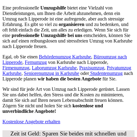
Eine professionelle
Umzugshilfe
bietet eine Vielzahl von
Dienstleistungen, um Ihnen die Arbeit abzunehmen, denn ein
Umzug nach Lipperode ist eine aufregende, aber auch stressige
Erfahrung. Es gibt so viel zu
organisieren
und zu bedenken, und
oft fehlt einfach die Zeit, um alles zu erledigen. Wenn Sie sich für
eine
professionelle Umzugshilfe bei uns
entscheiden, können Sie
sich auf einen reibungslosen und stressfreien Umzug von Karlsruhe
nach Lipperode freuen.
Egal, ob Sie einen
Behördenumzug Karlsruhe
,
Büroumzug nach
Lipperode
,
Fernumzug
von Karlsruhe nach Lipperode,
Firmenumzug
,
Laborumzug Karlsruhe
,
Praxisumzug
,
Privatumzug
Karlsruhe
,
Seniorenumzug in Karlsruhe
oder
Studentenumzug
nach
Lipperode planen
wir haben die besten Angebote
für Sie.
Wir sind für jede Art von Umzug nach Lipperode gerüstet. Lassen
Sie uns dabei helfen, den Stress und die Kosten zu minimieren,
damit Sie sich auf Ihren neuen Lebensabschnitt freuen können.
Zögern Sie nicht und holen Sie sich
kostenlose und
unverbindliche Angebote!
Kostenlose Angebote erhalten
Zeit ist Geld: Sparen Sie beides mit schnellen und