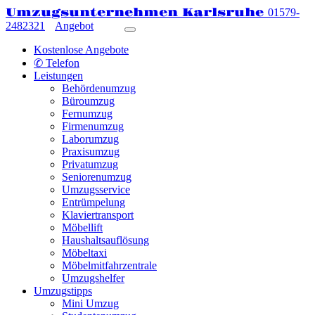
Umzugsunternehmen Karlsruhe
01579-
2482321
Angebot
Kostenlose Angebote
✆ Telefon
Leistungen
Behördenumzug
Büroumzug
Fernumzug
Firmenumzug
Laborumzug
Praxisumzug
Privatumzug
Seniorenumzug
Umzugsservice
Entrümpelung
Klaviertransport
Möbellift
Haushaltsauflösung
Möbeltaxi
Möbelmitfahrzentrale
Umzugshelfer
Umzugstipps
Mini Umzug