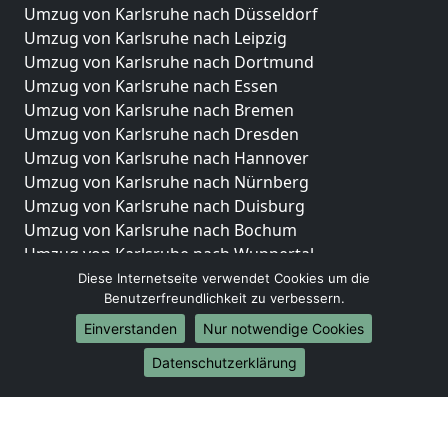
Umzug von Karlsruhe nach Düsseldorf
Umzug von Karlsruhe nach Leipzig
Umzug von Karlsruhe nach Dortmund
Umzug von Karlsruhe nach Essen
Umzug von Karlsruhe nach Bremen
Umzug von Karlsruhe nach Dresden
Umzug von Karlsruhe nach Hannover
Umzug von Karlsruhe nach Nürnberg
Umzug von Karlsruhe nach Duisburg
Umzug von Karlsruhe nach Bochum
Umzug von Karlsruhe nach Wuppertal
Umzug von Karlsruhe nach Bielefeld
Diese Internetseite verwendet Cookies um die
Benutzerfreundlichkeit zu verbessern.
Umzug von Karlsruhe nach Bonn
Umzug von Karlsruhe nach Münster
Einverstanden
Nur notwendige Cookies
Internationale-Umzüge
Datenschutzerklärung
Umzug von Karlsruhe nach Brasilien
Umzug von Karlsruhe nach Brunei Darussalam
Umzug von Karlsruhe nach Burkina Faso