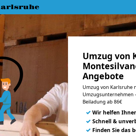
arlsruhe
Umzug von K
Montesilvano
Angebote
Umzug von Karlsruhe n
Umzugsunternehmen - 
Beiladung ab 86€
✓
Wir helfen Ihne
✓
Schnell & unverb
✓
Finden Sie das 