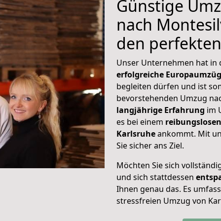
Günstige Umz
nach Montesil
den perfekte
Unser Unternehmen hat in
erfolgreiche Europaumzü
begleiten dürfen und ist so
bevorstehenden Umzug nac
langjährige Erfahrung
im 
es bei einem
reibungslosen
Karlsruhe
ankommt. Mit u
Sie sicher ans Ziel.
Möchten Sie sich vollständ
und sich stattdessen
entsp
Ihnen genau das. Es umfasst 
stressfreien Umzug von Kar