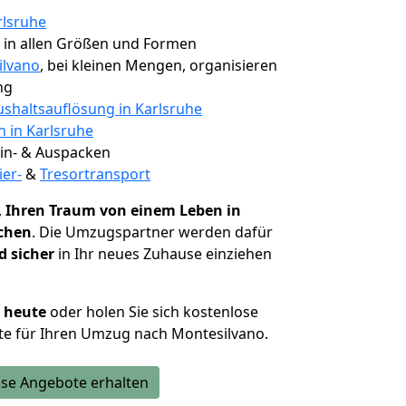
rlsruhe
, in allen Größen und Formen
ilvano
, bei kleinen Mengen, organisieren
ng
shaltsauflösung in Karlsruhe
n in Karlsruhe
 Ein- & Auspacken
ier-
&
Tresortransport
,
Ihren Traum von einem Leben in
ichen
. Die Umzugspartner werden dafür
d sicher
in Ihr neues Zuhause einziehen
h heute
oder holen Sie sich kostenlose
te für Ihren Umzug nach Montesilvano.
se Angebote erhalten