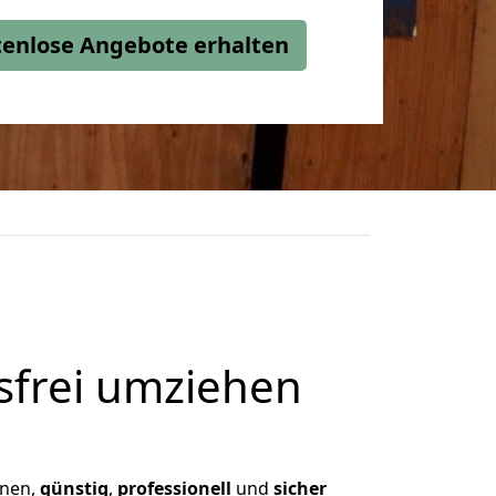
stenlose Angebote erhalten
frei umziehen
hnen,
günstig
,
professionell
und
sicher