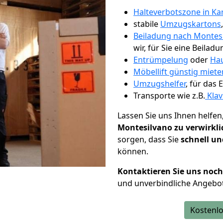
Halteverbotszone in Ka
stabile
Umzugskartons
Beiladung nach Montes
wir, für Sie eine Beiladu
Entrümpelung
oder
Hau
Möbellift günstig miete
Umzugshelfer
, für das
Transporte wie z.B.
Klav
Lassen Sie uns Ihnen helfen
Montesilvano zu verwirkl
sorgen, dass Sie
schnell un
können.
Kontaktieren Sie uns noc
und unverbindliche Angebo
Kostenlo