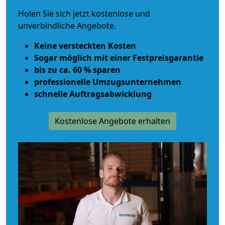
Holen Sie sich jetzt kostenlose und
unverbindliche Angebote.
Keine versteckten Kosten
Sogar möglich mit einer Festpreisgarantie
bis zu ca. 60 % sparen
professionelle Umzugsunternehmen
schnelle Auftragsabwicklung
Kostenlose Angebote erhalten