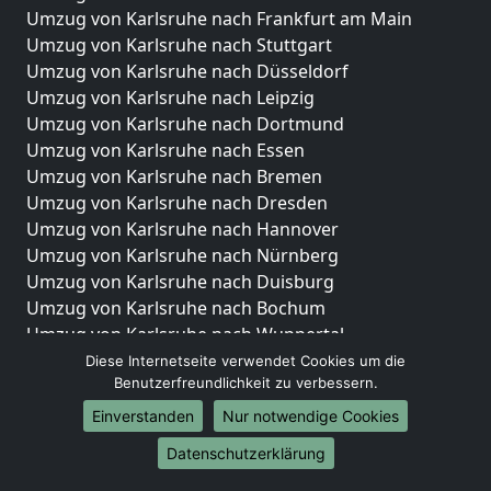
Umzug von Karlsruhe nach Frankfurt am Main
Umzug von Karlsruhe nach Stuttgart
Umzug von Karlsruhe nach Düsseldorf
Umzug von Karlsruhe nach Leipzig
Umzug von Karlsruhe nach Dortmund
Umzug von Karlsruhe nach Essen
Umzug von Karlsruhe nach Bremen
Umzug von Karlsruhe nach Dresden
Umzug von Karlsruhe nach Hannover
Umzug von Karlsruhe nach Nürnberg
Umzug von Karlsruhe nach Duisburg
Umzug von Karlsruhe nach Bochum
Umzug von Karlsruhe nach Wuppertal
Umzug von Karlsruhe nach Bielefeld
Diese Internetseite verwendet Cookies um die
Benutzerfreundlichkeit zu verbessern.
Umzug von Karlsruhe nach Bonn
Umzug von Karlsruhe nach Münster
Einverstanden
Nur notwendige Cookies
Internationale-Umzüge
Datenschutzerklärung