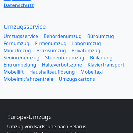
Datenschutz
Umzugsservice
Umzugsservice
Behördenumzug
Büroumzug
Fernumzug
Firmenumzug
Laborumzug
Mini Umzug
Praxisumzug
Privatumzug
Seniorenumzug
Studentenumzug
Beiladung
Entrümpelung
Halteverbotszone
Klaviertransport
Möbellift
Haushaltsauflösung
Möbeltaxi
Möbelmitfahrzentrale
Umzugskartons
Europa-Umzüge
Umzug von Karlsruhe nach Belarus