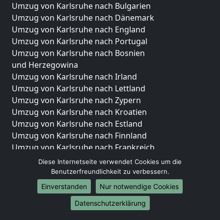
Umzug von Karlsruhe nach Bulgarien
Umzug von Karlsruhe nach Dänemark
Umzug von Karlsruhe nach England
Umzug von Karlsruhe nach Portugal
Umzug von Karlsruhe nach Bosnien
und Herzegowina
Umzug von Karlsruhe nach Irland
Umzug von Karlsruhe nach Lettland
Umzug von Karlsruhe nach Zypern
Umzug von Karlsruhe nach Kroatien
Umzug von Karlsruhe nach Estland
Umzug von Karlsruhe nach Finnland
Umzug von Karlsruhe nach Frankreich
Umzug von Karlsruhe nach Griechenland
Diese Internetseite verwendet Cookies um die
Umzug von Karlsruhe nach Italien
Benutzerfreundlichkeit zu verbessern.
Umzug von Karlsruhe nach Liechtenstein
Einverstanden
Nur notwendige Cookies
Umzug von Karlsruhe nach Luxemburg
Datenschutzerklärung
Umzug von Karlsruhe nach Niederlande
Umzug von Karlsruhe nach Norwegen