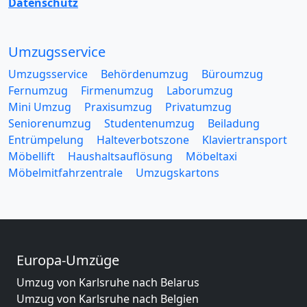
Datenschutz
Umzugsservice
Umzugsservice
Behördenumzug
Büroumzug
Fernumzug
Firmenumzug
Laborumzug
Mini Umzug
Praxisumzug
Privatumzug
Seniorenumzug
Studentenumzug
Beiladung
Entrümpelung
Halteverbotszone
Klaviertransport
Möbellift
Haushaltsauflösung
Möbeltaxi
Möbelmitfahrzentrale
Umzugskartons
Europa-Umzüge
Umzug von Karlsruhe nach Belarus
Umzug von Karlsruhe nach Belgien