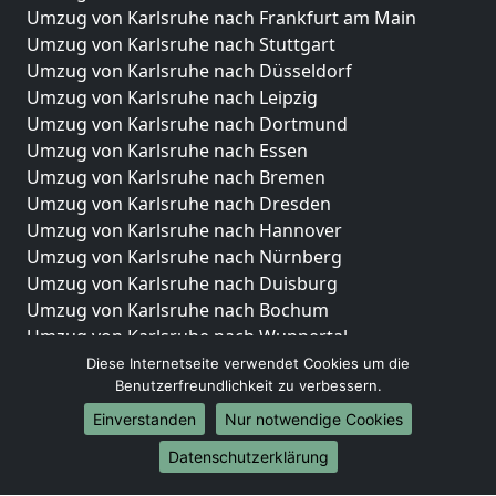
Umzug von Karlsruhe nach Frankfurt am Main
Umzug von Karlsruhe nach Stuttgart
Umzug von Karlsruhe nach Düsseldorf
Umzug von Karlsruhe nach Leipzig
Umzug von Karlsruhe nach Dortmund
Umzug von Karlsruhe nach Essen
Umzug von Karlsruhe nach Bremen
Umzug von Karlsruhe nach Dresden
Umzug von Karlsruhe nach Hannover
Umzug von Karlsruhe nach Nürnberg
Umzug von Karlsruhe nach Duisburg
Umzug von Karlsruhe nach Bochum
Umzug von Karlsruhe nach Wuppertal
Umzug von Karlsruhe nach Bielefeld
Diese Internetseite verwendet Cookies um die
Benutzerfreundlichkeit zu verbessern.
Umzug von Karlsruhe nach Bonn
Umzug von Karlsruhe nach Münster
Einverstanden
Nur notwendige Cookies
Internationale-Umzüge
Datenschutzerklärung