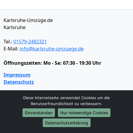
Karlsruhe-Umzüge.de
Karlsruhe
Tel.:
01579-2482321
E-Mail:
info@karlsruhe-umzuege.de
Öffnungszeiten:
Mo - Sa: 07:30 - 19:30 Uhr
Impressum
Datenschutz
Diese Internetseite verwendet Cookies um die
Umzugsservice
Benutzerfreundlichkeit zu verbessern.
Umzugsservice
Behördenumzug
Büroumzug
Einverstanden
Nur notwendige Cookies
Fernumzug
Firmenumzug
Laborumzug
Datenschutzerklärung
Mini Umzug
Praxisumzug
Privatumzug