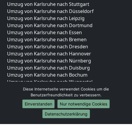
Umzug von Karlsruhe nach Stuttgart
Umzug von Karlsruhe nach Düsseldorf
Umzug von Karlsruhe nach Leipzig
Umzug von Karlsruhe nach Dortmund
Umzug von Karlsruhe nach Essen
Umzug von Karlsruhe nach Bremen
Umzug von Karlsruhe nach Dresden
Umzug von Karlsruhe nach Hannover
Umzug von Karlsruhe nach Nürnberg
Umzug von Karlsruhe nach Duisburg
Umzug von Karlsruhe nach Bochum
Umzug von Karlsruhe nach Wuppertal
Umzug von Karlsruhe nach Bielefeld
Diese Internetseite verwendet Cookies um die
Benutzerfreundlichkeit zu verbessern.
Umzug von Karlsruhe nach Bonn
Umzug von Karlsruhe nach Münster
Einverstanden
Nur notwendige Cookies
Internationale-Umzüge
Datenschutzerklärung
Umzug von Karlsruhe nach Brasilien
Umzug von Karlsruhe nach Brunei Darussalam