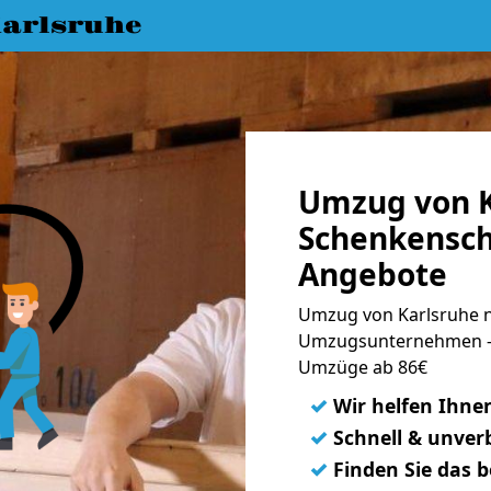
arlsruhe
Umzug von K
Schenkensch
Angebote
Umzug von Karlsruhe n
Umzugsunternehmen - 
Umzüge ab 86€
✓
Wir helfen Ihne
✓
Schnell & unverb
✓
Finden Sie das 