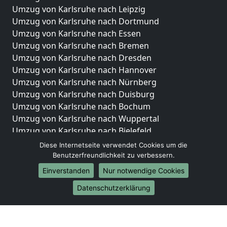
Umzug von Karlsruhe nach Leipzig
Umzug von Karlsruhe nach Dortmund
Umzug von Karlsruhe nach Essen
Umzug von Karlsruhe nach Bremen
Umzug von Karlsruhe nach Dresden
Umzug von Karlsruhe nach Hannover
Umzug von Karlsruhe nach Nürnberg
Umzug von Karlsruhe nach Duisburg
Umzug von Karlsruhe nach Bochum
Umzug von Karlsruhe nach Wuppertal
Umzug von Karlsruhe nach Bielefeld
Umzug von Karlsruhe nach Bonn
Diese Internetseite verwendet Cookies um die
Umzug von Karlsruhe nach Münster
Benutzerfreundlichkeit zu verbessern.
Einverstanden
Nur notwendige Cookies
Internationale-Umzüge
Datenschutzerklärung
Umzug von Karlsruhe nach Brasilien
Umzug von Karlsruhe nach Brunei Darussalam
Umzug von Karlsruhe nach Burkina Faso