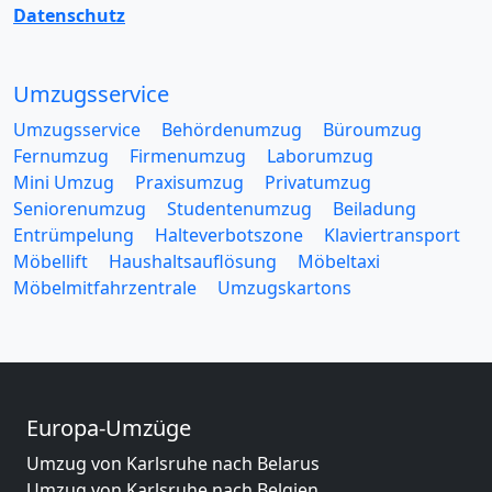
Datenschutz
Umzugsservice
Umzugsservice
Behördenumzug
Büroumzug
Fernumzug
Firmenumzug
Laborumzug
Mini Umzug
Praxisumzug
Privatumzug
Seniorenumzug
Studentenumzug
Beiladung
Entrümpelung
Halteverbotszone
Klaviertransport
Möbellift
Haushaltsauflösung
Möbeltaxi
Möbelmitfahrzentrale
Umzugskartons
Europa-Umzüge
Umzug von Karlsruhe nach Belarus
Umzug von Karlsruhe nach Belgien