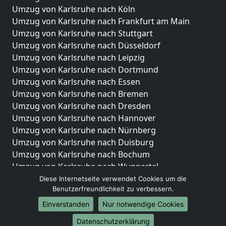
Umzug von Karlsruhe nach Köln
Umzug von Karlsruhe nach Frankfurt am Main
Umzug von Karlsruhe nach Stuttgart
Umzug von Karlsruhe nach Düsseldorf
Umzug von Karlsruhe nach Leipzig
Umzug von Karlsruhe nach Dortmund
Umzug von Karlsruhe nach Essen
Umzug von Karlsruhe nach Bremen
Umzug von Karlsruhe nach Dresden
Umzug von Karlsruhe nach Hannover
Umzug von Karlsruhe nach Nürnberg
Umzug von Karlsruhe nach Duisburg
Umzug von Karlsruhe nach Bochum
Umzug von Karlsruhe nach Wuppertal
Umzug von Karlsruhe nach Bielefeld
Diese Internetseite verwendet Cookies um die
Benutzerfreundlichkeit zu verbessern.
Umzug von Karlsruhe nach Bonn
Umzug von Karlsruhe nach Münster
Einverstanden
Nur notwendige Cookies
Internationale-Umzüge
Datenschutzerklärung