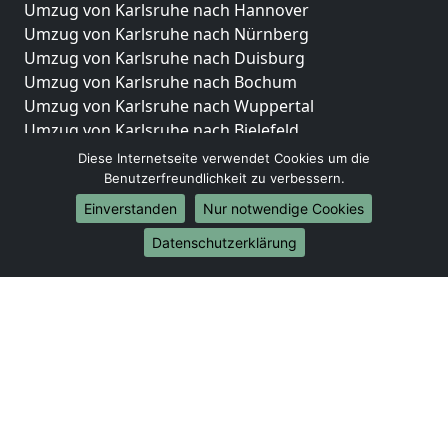
Umzug von Karlsruhe nach Hannover
Umzug von Karlsruhe nach Nürnberg
Umzug von Karlsruhe nach Duisburg
Umzug von Karlsruhe nach Bochum
Umzug von Karlsruhe nach Wuppertal
Umzug von Karlsruhe nach Bielefeld
Umzug von Karlsruhe nach Bonn
Diese Internetseite verwendet Cookies um die
Umzug von Karlsruhe nach Münster
Benutzerfreundlichkeit zu verbessern.
Einverstanden
Nur notwendige Cookies
Internationale-Umzüge
Datenschutzerklärung
Umzug von Karlsruhe nach Brasilien
Umzug von Karlsruhe nach Brunei Darussalam
Umzug von Karlsruhe nach Burkina Faso
Umzug von Karlsruhe nach Burundi
Umzug von Karlsruhe nach Chile
Umzug von Karlsruhe nach China
Umzug von Karlsruhe nach Cookinseln
Umzug von Karlsruhe nach Costa Rica
Umzug von Karlsruhe nach Curaçao