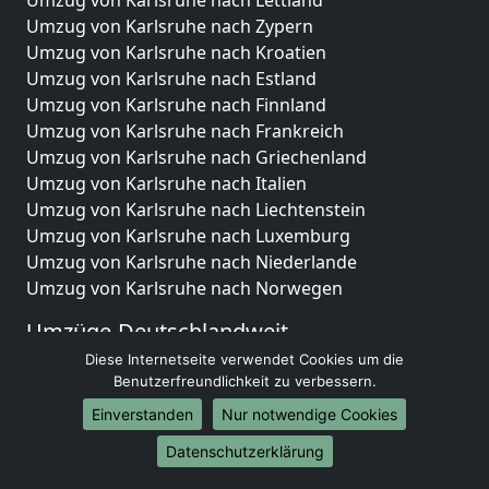
Umzug von Karlsruhe nach Zypern
Umzug von Karlsruhe nach Kroatien
Umzug von Karlsruhe nach Estland
Umzug von Karlsruhe nach Finnland
Umzug von Karlsruhe nach Frankreich
Umzug von Karlsruhe nach Griechenland
Umzug von Karlsruhe nach Italien
Umzug von Karlsruhe nach Liechtenstein
Umzug von Karlsruhe nach Luxemburg
Umzug von Karlsruhe nach Niederlande
Umzug von Karlsruhe nach Norwegen
Umzüge-Deutschlandweit
Diese Internetseite verwendet Cookies um die
Umzug von Karlsruhe nach Berlin
Benutzerfreundlichkeit zu verbessern.
Umzug von Karlsruhe nach Hamburg
Einverstanden
Nur notwendige Cookies
Umzug von Karlsruhe nach München
Umzug von Karlsruhe nach Köln
Datenschutzerklärung
Umzug von Karlsruhe nach Frankfurt am Main