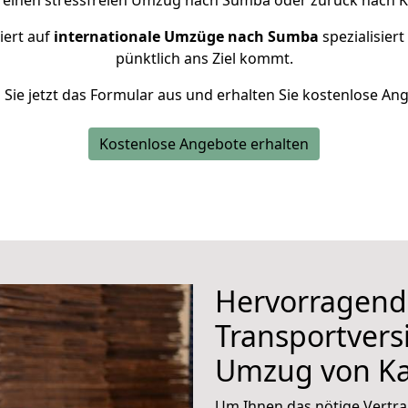
r einen stressfreien Umzug nach Sumba oder zurück nach Ka
iert auf
internationale Umzüge nach Sumba
spezialisiert
pünktlich ans Ziel kommt.
n Sie jetzt das Formular aus und erhalten Sie kostenlose An
Kostenlose Angebote erhalten
Hervorragend
Transportvers
Umzug von Ka
Um Ihnen das nötige Vertra