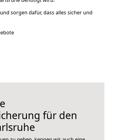
rlsruhe benötigt wird.
 und sorgen dafür, dass alles sicher und
gebote
e
icherung für den
rlsruhe
uen zu geben, kennen wir auch eine