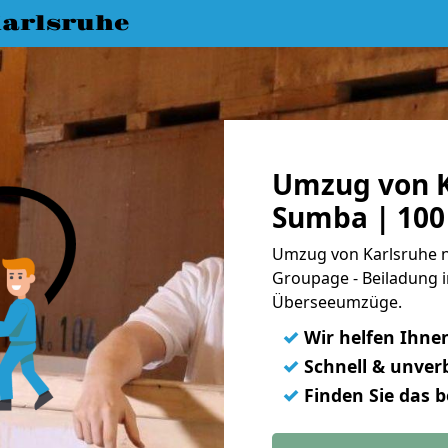
arlsruhe
Umzug von K
Sumba | 100
Umzug von Karlsruhe n
Groupage - Beiladung i
Überseeumzüge.
✓
Wir helfen Ihne
✓
Schnell & unverb
✓
Finden Sie das 