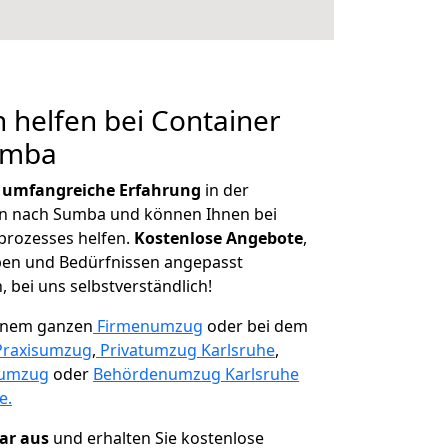
 helfen bei Container
umba
r
umfangreiche Erfahrung
in der
 nach Sumba und können Ihnen bei
prozesses helfen.
K
ostenlose Angebote
,
ben und Bedürfnissen angepasst
 bei uns selbstverständlich!
einem ganzen
Firmenumzug
oder bei dem
Praxisumzug
,
Privatumzug Karlsruhe
,
numzug
oder
Behördenumzug Karlsruhe
e.
lar aus
und erhalten Sie kostenlose