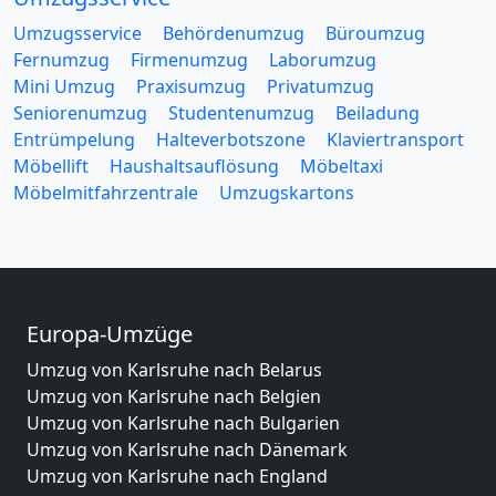
Umzugsservice
Behördenumzug
Büroumzug
Fernumzug
Firmenumzug
Laborumzug
Mini Umzug
Praxisumzug
Privatumzug
Seniorenumzug
Studentenumzug
Beiladung
Entrümpelung
Halteverbotszone
Klaviertransport
Möbellift
Haushaltsauflösung
Möbeltaxi
Möbelmitfahrzentrale
Umzugskartons
Europa-Umzüge
Umzug von Karlsruhe nach Belarus
Umzug von Karlsruhe nach Belgien
Umzug von Karlsruhe nach Bulgarien
Umzug von Karlsruhe nach Dänemark
Umzug von Karlsruhe nach England