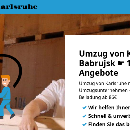
arlsruhe
Umzug von K
Babrujsk ☛ 1
Angebote
Umzug von Karlsruhe n
Umzugsunternehmen - 
Beiladung ab 86€
✓
Wir helfen Ihne
✓
Schnell & unverb
✓
Finden Sie das 