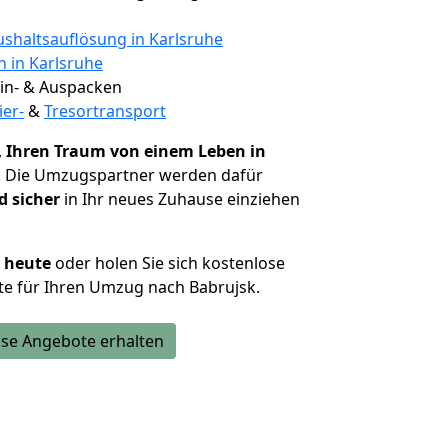
shaltsauflösung in Karlsruhe
n in Karlsruhe
 Ein- & Auspacken
ier-
&
Tresortransport
,
Ihren Traum von einem Leben in
. Die Umzugspartner werden dafür
d sicher
in Ihr neues Zuhause einziehen
h heute
oder holen Sie sich kostenlose
e für Ihren Umzug nach Babrujsk.
se Angebote erhalten