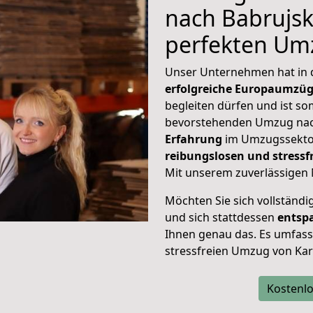
nach Babrujsk,
perfekten Um
Unser Unternehmen hat in
erfolgreiche Europaumzü
begleiten dürfen und ist so
bevorstehenden Umzug nac
Erfahrung
im Umzugssektor
reibungslosen und stress
Mit unserem zuverlässigen 
Möchten Sie sich vollständ
und sich stattdessen
entsp
Ihnen genau das. Es umfasst 
stressfreien Umzug von Kar
Kostenlo