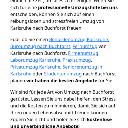
einfach die Zeit, um alles zu erledigen. Wenn Sie
sich für eine
professionelle Umzugshilfe bei uns
entscheiden, können Sie sich auf einen
reibungslosen und stressfreien Umzug von
Karlsruhe nach Buchforst freuen.
Egal, ob Sie einen
Behördenumzug Karlsruhe
,
Büroumzug nach Buchforst
,
Fernumzug
von
Karlsruhe nach Buchforst,
Firmenumzug
,
Laborumzug Karlsruhe
,
Praxisumzug
,
Privatumzug Karlsruhe
,
Seniorenumzug in
Karlsruhe
oder
Studentenumzug
nach Buchforst
planen
wir haben die besten Angebote
für Sie.
Wir sind für jede Art von Umzug nach Buchforst
gerüstet. Lassen Sie uns dabei helfen, den Stress
und die Kosten zu minimieren, damit Sie sich auf
Ihren neuen Lebensabschnitt freuen können.
Zögern Sie nicht und holen Sie sich
kostenlose
und unverbindliche Angebote!