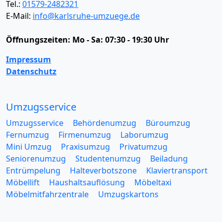
Tel.:
01579-2482321
E-Mail:
info@karlsruhe-umzuege.de
Öffnungszeiten:
Mo - Sa: 07:30 - 19:30 Uhr
Impressum
Datenschutz
Umzugsservice
Umzugsservice
Behördenumzug
Büroumzug
Fernumzug
Firmenumzug
Laborumzug
Mini Umzug
Praxisumzug
Privatumzug
Seniorenumzug
Studentenumzug
Beiladung
Entrümpelung
Halteverbotszone
Klaviertransport
Möbellift
Haushaltsauflösung
Möbeltaxi
Möbelmitfahrzentrale
Umzugskartons