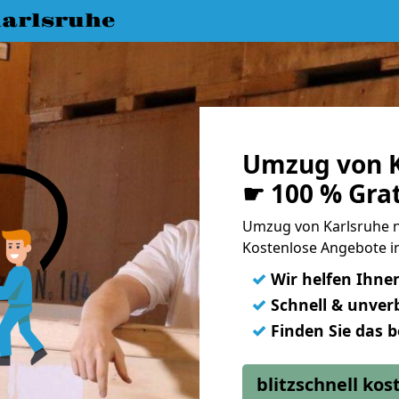
arlsruhe
Umzug von K
☛ 100 % Gra
Umzug von Karlsruhe 
Kostenlose Angebote in
✓
Wir helfen Ihne
✓
Schnell & unverb
✓
Finden Sie das 
blitzschnell ko