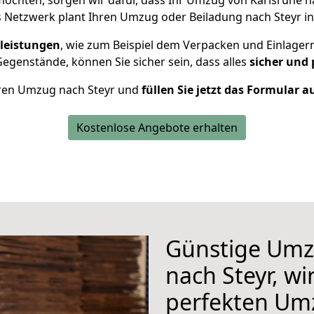
öchten, sorgen wir dafür, dass Ihr Umzug von Karlsruhe n
 Netzwerk plant Ihren Umzug oder Beiladung nach Steyr ind
leistungen
, wie zum Beispiel dem Verpacken und Einlager
egenstände, können Sie sicher sein, dass alles
sicher und 
Ihren Umzug nach Steyr und
füllen Sie jetzt das Formular a
Kostenlose Angebote erhalten
Günstige Umz
nach Steyr, wi
perfekten Um