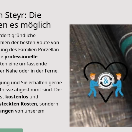
 Steyr: Die
n es möglich
rdert gründliche
hlen der besten Route von
ung des Familien Porzellan
ine
professionelle
eten eine umfassende
er Nähe oder in der Ferne.
gung und Sie erhalten gerne
rfnisse abgestimmt sind. Der
ist
kostenlos
und
steckten Kosten
, sondern
tungen
von unserem