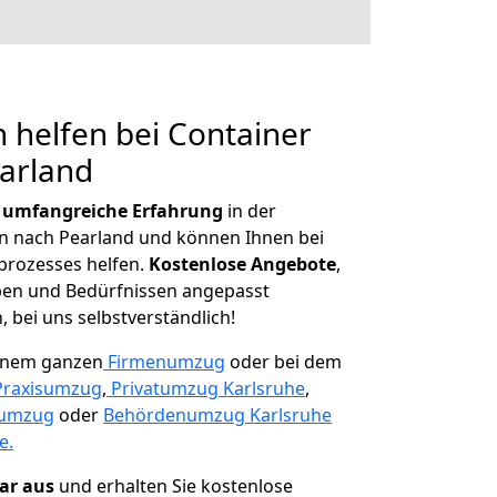
 helfen bei Container
arland
r
umfangreiche Erfahrung
in der
 nach Pearland und können Ihnen bei
prozesses helfen.
K
ostenlose Angebote
,
ben und Bedürfnissen angepasst
 bei uns selbstverständlich!
einem ganzen
Firmenumzug
oder bei dem
Praxisumzug
,
Privatumzug Karlsruhe
,
numzug
oder
Behördenumzug Karlsruhe
e.
lar aus
und erhalten Sie kostenlose