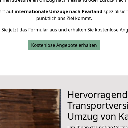
einen stressfreien Umzug nach Pearland oder zurück nach 
ert auf
internationale Umzüge nach Pearland
spezialisier
pünktlich ans Ziel kommt.
n Sie jetzt das Formular aus und erhalten Sie kostenlose An
Kostenlose Angebote erhalten
Hervorragend
Transportvers
Umzug von Ka
Um Ihnen das nötige Vertra