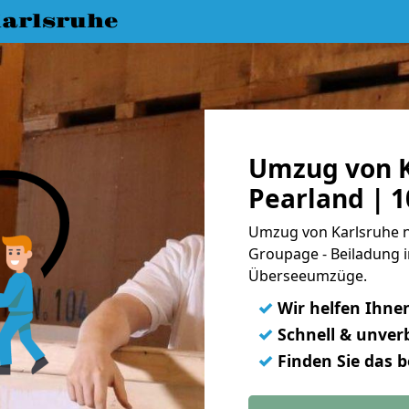
arlsruhe
Umzug von K
Pearland | 
Umzug von Karlsruhe na
Groupage - Beiladung i
Überseeumzüge.
✓
Wir helfen Ihne
✓
Schnell & unverb
✓
Finden Sie das 